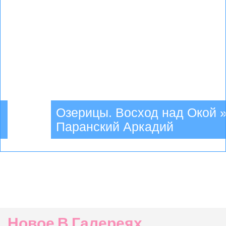
 Рубенсу » Русинов
Новое В Галереях